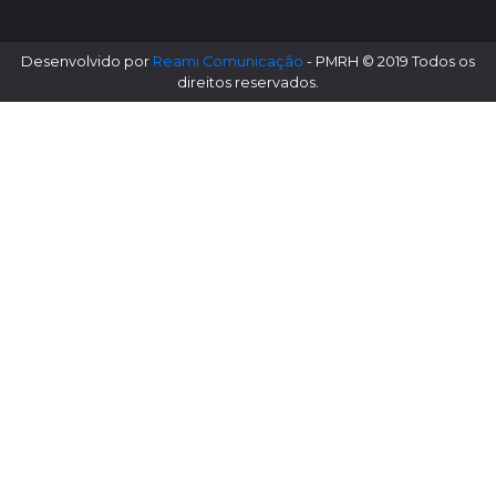
Desenvolvido por
Reami Comunicação
- PMRH © 2019 Todos os
direitos reservados.