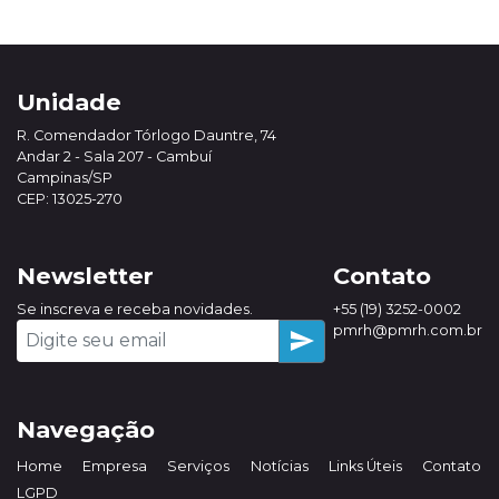
Unidade
R. Comendador Tórlogo Dauntre, 74
Andar 2 - Sala 207 - Cambuí
Campinas/SP
CEP: 13025-270
Newsletter
Contato
Se inscreva e receba novidades.
+55 (19) 3252-0002
pmrh@pmrh.com.br
send
Navegação
Home
Empresa
Serviços
Notícias
Links Úteis
Contato
LGPD