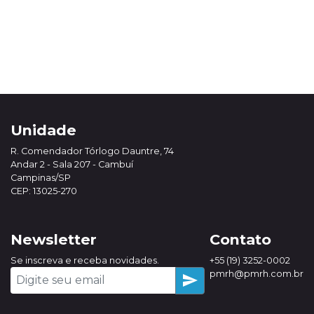
Unidade
R. Comendador Tórlogo Dauntre, 74
Andar 2 - Sala 207 - Cambuí
Campinas/SP
CEP: 13025-270
Newsletter
Contato
Se inscreva e receba novidades.
+55 (19) 3252-0002
pmrh@pmrh.com.br
send