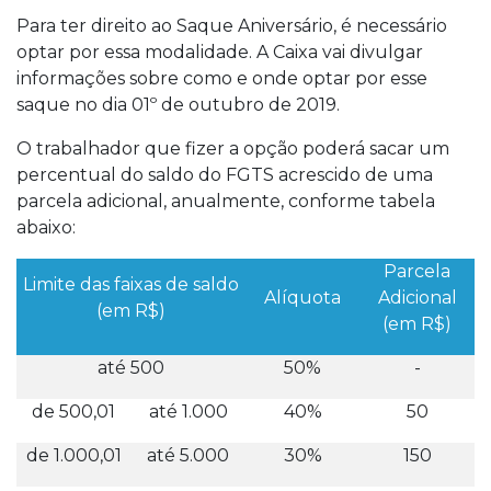
Para ter direito ao Saque Aniversário, é necessário
optar por essa modalidade. A Caixa vai divulgar
informações sobre como e onde optar por esse
saque no dia 01º de outubro de 2019.
O trabalhador que fizer a opção poderá sacar um
percentual do saldo do FGTS acrescido de uma
parcela adicional, anualmente, conforme tabela
abaixo:
Parcela
Limite das faixas de saldo
Alíquota
Adicional
(em R$)
(em R$)
até 500
50%
-
de 500,01
até 1.000
40%
50
de 1.000,01
até 5.000
30%
150