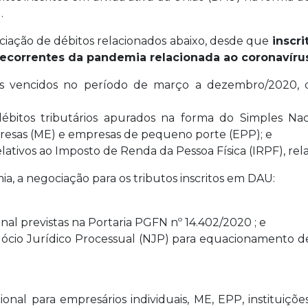
.
iação de débitos relacionados abaixo, desde que
inscri
correntes da pandemia relacionada ao coronavírus
rios vencidos no período de março a dezembro/2020, d
débitos tributários apurados na forma do Simples Na
esas (ME) e empresas de pequeno porte (EPP); e
relativos ao Imposto de Renda da Pessoa Física (IRPF), rel
, a negociação para os tributos inscritos em DAU:
nal previstas na Portaria PGFN nº 14.402/2020 ; e
gócio Jurídico Processual (NJP) para equacionamento de 
onal para empresários individuais, ME, EPP, instituições