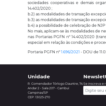
sociedades cooperativas e demais organ
14.402/2020 ;
b.2) as modalidades de transação excepcio
b.3) as modalidades de transação excepcio
b.4) a possibilidade de celebração de NJP
No mais, aplicam-se às modalidades de ne
nas Portarias PGFN nº 14.402/2020 (tran
especial em relação às condições e proce
Portaria PGFN nº
1.696/2021
- DOU de 11.0
Unidade
Newslet
R. Comendador Tórlogo Dauntre, 74
Se inscreva e 
Andar 2 - Sala 207 - Cambuí
Campinas/SP
CEP: 13025-270