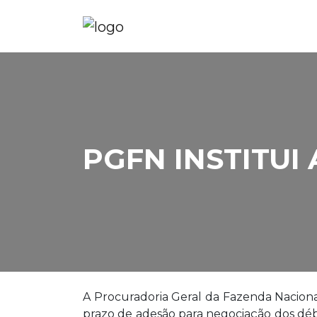
PGFN INSTITU
A Procuradoria Geral da Fazenda Nacion
prazo de adesão para negociação dos débit