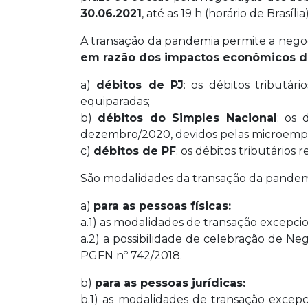
30.06.2021
, até as 19 h (horário de Brasília)
A transação da pandemia permite a negoc
em razão dos impactos econômicos de
a)
débitos de PJ
: os débitos tributá
equiparadas;
b)
débitos do Simples Nacional
: os 
dezembro/2020, devidos pelas microempr
c)
débitos de PF
: os débitos tributários 
São modalidades da transação da pandemia
a)
para as pessoas físicas:
a.1) as modalidades de transação excepcio
a.2) a possibilidade de celebração de Ne
PGFN nº 742/2018.
b)
para as pessoas jurídicas:
b.1) as modalidades de transação excepci