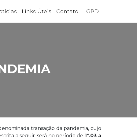
otícias
Links Úteis
Contato
LGPD
ANDEMIA
 denominada transação da pandemia, cujo
scrita a seguir, será no período de
1º.03 a