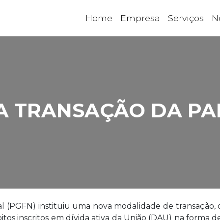
Home
Empresa
Serviços
N
I A TRANSAÇÃO DA P
al (PGFN) instituiu uma nova modalidade de transação,
os inscritos em dívida ativa da União (DAU) na forma de