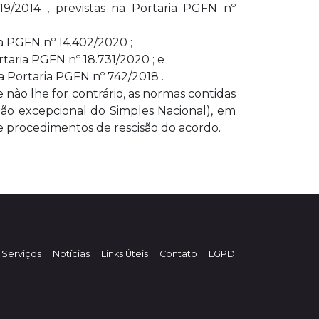
19/2014 , previstas na Portaria PGFN nº
ia PGFN nº 14.402/2020 ;
rtaria PGFN nº 18.731/2020 ; e
a Portaria PGFN nº 742/2018 .
não lhe for contrário, as normas contidas
ção excepcional do Simples Nacional), em
e procedimentos de rescisão do acordo.
Serviços
Notícias
Links Úteis
Contato
LGPD