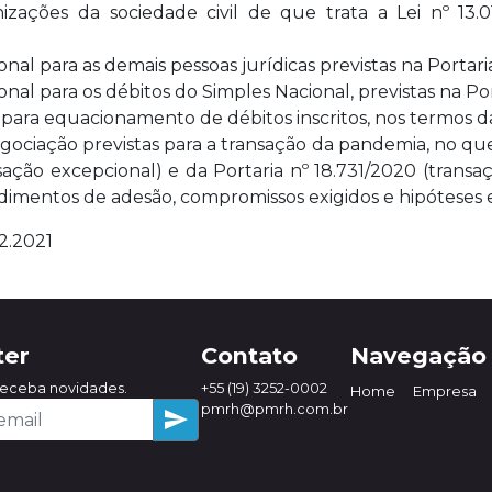
izações da sociedade civil de que trata a Lei nº 13.0
nal para as demais pessoas jurídicas previstas na Portar
nal para os débitos do Simples Nacional, previstas na Po
 para equacionamento de débitos inscritos, nos termos d
gociação previstas para a transação da pandemia, no que 
sação excepcional) e da Portaria nº 18.731/2020 (transa
dimentos de adesão, compromissos exigidos e hipóteses 
2.2021
ter
Contato
Navegação
receba novidades.
+55 (19) 3252-0002
Home
Empresa
pmrh@pmrh.com.br
send